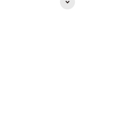
>
>
>