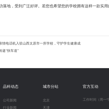
校成功落地，受到广泛好评。若您也希望您的学校拥有这样一款实
亲情电话机入驻山西太原市一所学校，守护学生健康成
递“快车道”
品科动态
城市分站
官方互动
工作时间（周一*周六
公司新闻
北京
行业新闻
天津