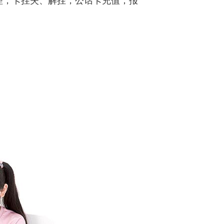
理，卡挂失、解挂，公话卡充值；
报